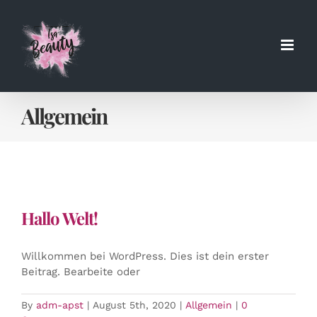
Skip
to
content
Allgemein
Hallo Welt!
Willkommen bei WordPress. Dies ist dein erster
Beitrag. Bearbeite oder
By
adm-apst
|
August 5th, 2020
|
Allgemein
|
0